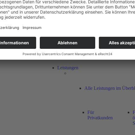
Ihre Vorteile
Nachhaltigkeit &
Klimaschutz
Zertifikate &
Auszeichnungen
Unsere Standorte
Leistungen
Alle Leistungen im Überbl
Für
F
Privatkunden
ö
S