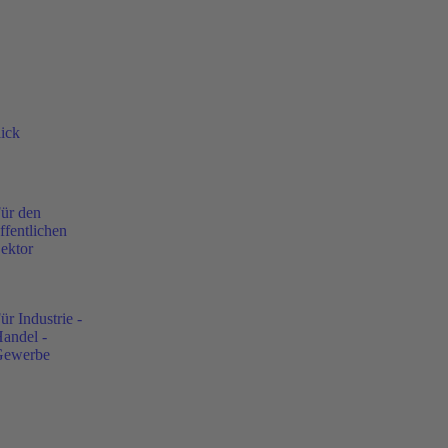
ick
ür den
ffentlichen
ektor
ür Industrie -
andel -
Gewerbe