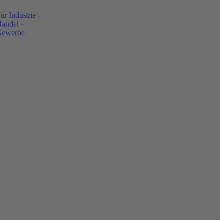
ür Industrie -
andel -
Gewerbe