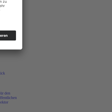
ick
ür den
ffentlichen
ektor