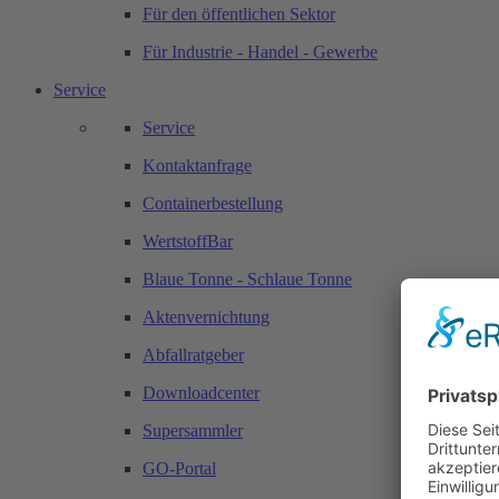
Für den öffentlichen Sektor
Für Industrie - Handel - Gewerbe
Service
Service
Kontaktanfrage
Containerbestellung
WertstoffBar
Blaue Tonne - Schlaue Tonne
Aktenvernichtung
Abfallratgeber
Downloadcenter
Supersammler
GO-Portal