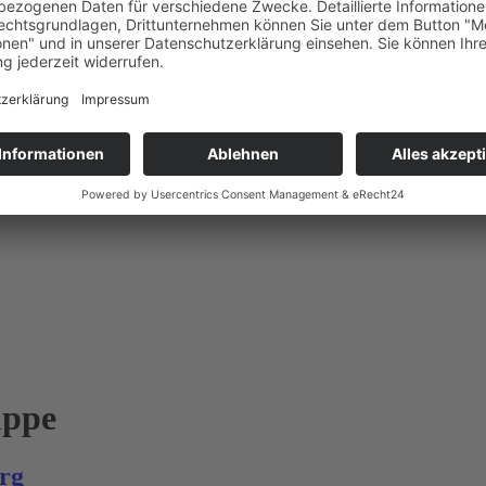
uppe
rg