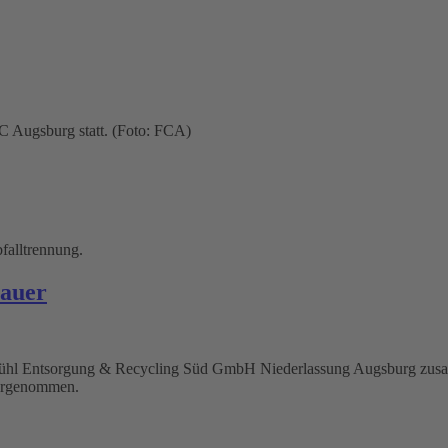
C Augsburg statt. (Foto: FCA)
falltrennung.
bauer
 Kühl Entsorgung & Recycling Süd GmbH Niederlassung Augsburg zu
vorgenommen.