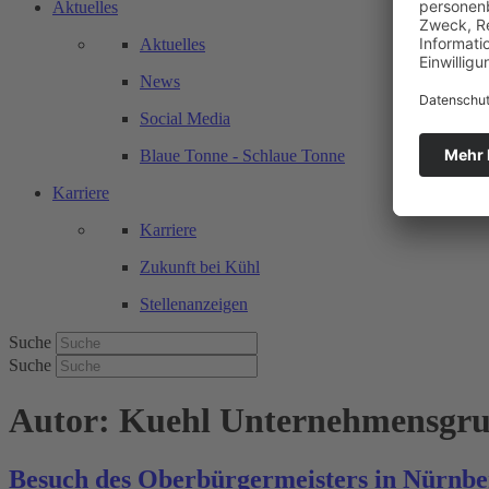
Aktuelles
Aktuelles
News
Social Media
Blaue Tonne - Schlaue Tonne
Karriere
Karriere
Zukunft bei Kühl
Stellenanzeigen
Suche
Suche
Autor:
Kuehl Unternehmensgr
Besuch des Oberbürgermeisters in Nürnbe